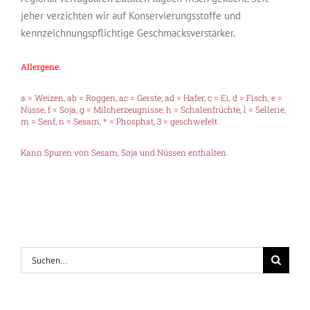
jeher verzichten wir auf Konservierungsstoffe und
kennzeichnungspflichtige Geschmacksverstärker.
Allergene:
a = Weizen, ab = Roggen, ac = Gerste, ad = Hafer, c = Ei, d = Fisch, e =
Nüsse, f = Soja, g = Milcherzeugnisse, h = Schalenfrüchte, l = Sellerie,
m = Senf, n = Sesam, * = Phosphat, 3 = geschwefelt
Kann Spuren von Sesam, Soja und Nüssen enthalten.
Suche
nach: