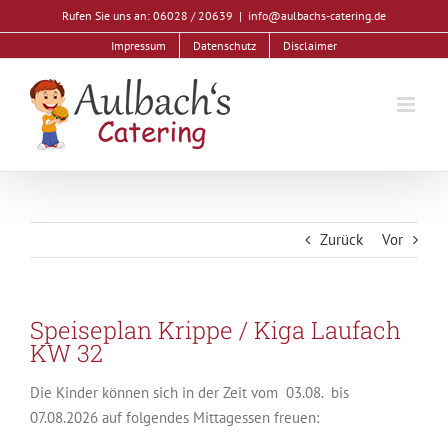
Zum
Rufen Sie uns an: 06028 / 20639
|
info@aulbachs-catering.de
Inhalt
Impressum
Datenschutz
Disclaimer
springen
Zurück
Vor
Speiseplan Krippe / Kiga Laufach
KW 32
Die Kinder können sich in der Zeit vom 03.08. bis
07.08.2026 auf folgendes Mittagessen freuen: