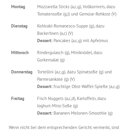
Montag
Mozzarella Sticks (a,c,g), Vollkornreis, dazu
Tomatensoße (g,l) und Gemüse-Rohkost (V)
Dienstag
Kohlrabi-Romanesco-Suppe (g), dazu
Backerbsen (a,c) (V)
Dessert:
Pancakes (a,c,g) mit Apfelmus
Mittwoch
Rindergulasch (g), Miniknödel, dazu
Gurkensalat (g)
Donnerstag
Tortellini (a,c,g), dazu Spinatsoße (g) und
Parmesankäse (g) (V)
Dessert:
fruchtige Obst-Waffel-Spieße (a,c,g)
Freitag
Fisch Nuggets (a,c,d), Kartoffeln, dazu
Joghurt-Minz-Soße (g)
Dessert:
Bananen-Melonen-Smoothie (g)
Wenn nicht bei dem entsprechenden Gericht vermerkt, sind