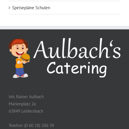
Speisepläne Schulen
Inh. Rainer Aulbach
Marienplatz 2a
63849 Leidersbach
Telefon: (0 60 28) 206 39