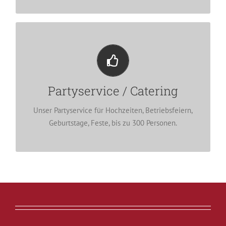
Partyservice / Catering
Sie kombinieren aus einer große Auswahl an
Vorspeisen, Hauptspeisen, Desserts, Häppchen,
Partyservice / Catering
Fingerfood sowie kalten Platten.
Unser Partyservice für Hochzeiten, Betriebsfeiern,
WEITER
Geburtstage, Feste, bis zu 300 Personen.