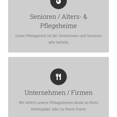
Wir liefern unsere abwechslungsreichen Mahlzeiten in
nachhaltigen Glasschalen frisch und heiß von Montag
Senioren / Alters- &
bis Samstag aus.
Pflegeheime
Unser Mittagstisch ist bei Seniorinnen und Senioren
UNSERE PHILOSOPHIE
sehr beliebt.
Unternehmen / Firmen
Viele Firmenmitarbeiter gönnen sich den Menü-
Lieferservice unseres Mittagstisches – zu den
Unternehmen / Firmen
festgelegten Zeiten.
Wir liefern unsere Mittagsmenüs direkt an Ihren
ZU DEN SPEISEPLÄNEN
Arbeitsplatz oder zu Ihrem Event.