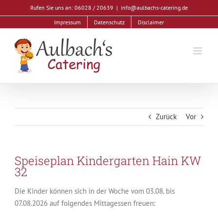
Zum
Rufen Sie uns an: 06028 / 20639
|
info@aulbachs-catering.de
Inhalt
Impressum
Datenschutz
Disclaimer
springen
Zurück
Vor
Speiseplan Kindergarten Hain KW
32
Die Kinder können sich in der Woche vom 03.08. bis
07.08.2026 auf folgendes Mittagessen freuen: