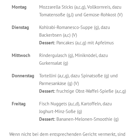
Montag
Mozzarella Sticks (a,c,g), Vollkornreis, dazu
Tomatensoße (g,l) und Gemüse-Rohkost (V)
Dienstag
Kohlrabi-Romanesco-Suppe (g), dazu
Backerbsen (a,c) (V)
Dessert:
Pancakes (a,c,g) mit Apfelmus
Mittwoch
Rindergulasch (g), Miniknödel, dazu
Gurkensalat (g)
Donnerstag
Tortellini (a,c,g), dazu Spinatsoße (g) und
Parmesankäse (g) (V)
Dessert:
fruchtige Obst-Waffel-Spieße (a,c,g)
Freitag
Fisch Nuggets (a,c,d), Kartoffeln, dazu
Joghurt-Minz-Soße (g)
Dessert:
Bananen-Melonen-Smoothie (g)
Wenn nicht bei dem entsprechenden Gericht vermerkt, sind