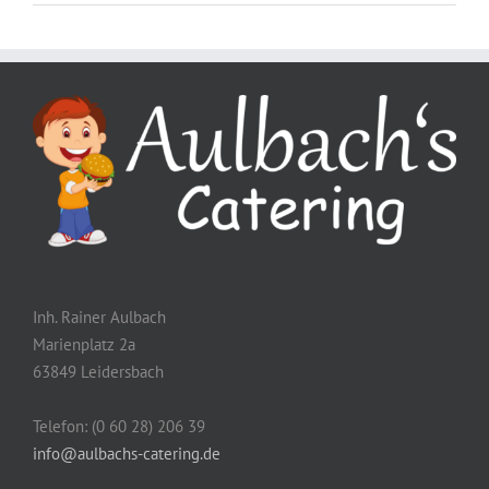
Inh. Rainer Aulbach
Marienplatz 2a
63849 Leidersbach
Telefon: (0 60 28) 206 39
info@aulbachs-catering.de