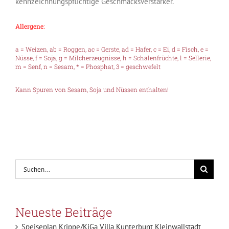
kennzeichnungspflichtige Geschmacksverstärker.
Allergene:
a = Weizen, ab = Roggen, ac = Gerste, ad = Hafer, c = Ei, d = Fisch, e =
Nüsse, f = Soja, g = Milcherzeugnisse, h = Schalenfrüchte, l = Sellerie,
m = Senf, n = Sesam, * = Phosphat, 3 = geschwefelt
Kann Spuren von Sesam, Soja und Nüssen enthalten!
Suche
nach:
Neueste Beiträge
Speiseplan Krippe/KiGa Villa Kunterbunt Kleinwallstadt