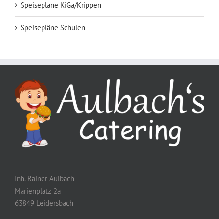
Speisepläne KiGa/Krippen
Speisepläne Schulen
Inh. Rainer Aulbach
Marienplatz 2a
63849 Leidersbach