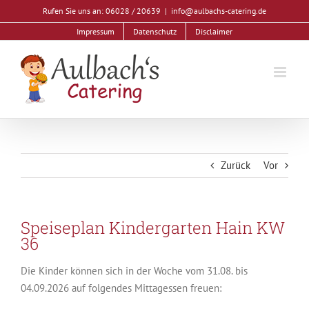
Zum
Rufen Sie uns an: 06028 / 20639
|
info@aulbachs-catering.de
Inhalt
Impressum
Datenschutz
Disclaimer
springen
Zurück
Vor
Speiseplan Kindergarten Hain KW
36
Die Kinder können sich in der Woche vom 31.08. bis
04.09.2026 auf folgendes Mittagessen freuen: