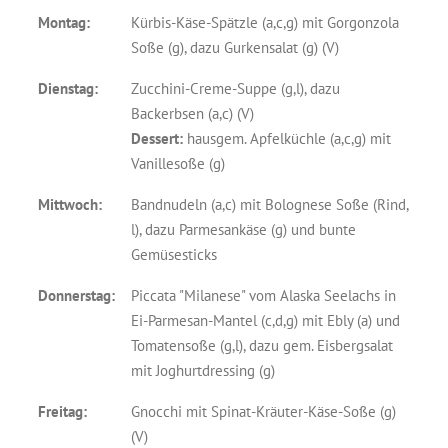
Montag:
Kürbis-Käse-Spätzle (a,c,g) mit Gorgonzola
Soße (g), dazu Gurkensalat (g) (V)
Dienstag:
Zucchini-Creme-Suppe (g,l), dazu
Backerbsen (a,c) (V)
Dessert:
hausgem. Apfelküchle (a,c,g) mit
Vanillesoße (g)
Mittwoch:
Bandnudeln (a,c) mit Bolognese Soße (Rind,
l), dazu Parmesankäse (g) und bunte
Gemüsesticks
Donnerstag:
Piccata "Milanese" vom Alaska Seelachs in
Ei-Parmesan-Mantel (c,d,g) mit Ebly (a) und
Tomatensoße (g,l), dazu gem. Eisbergsalat
mit Joghurtdressing (g)
Freitag:
Gnocchi mit Spinat-Kräuter-Käse-Soße (g)
(V)