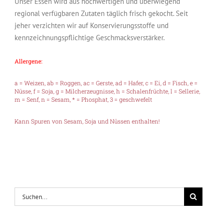
Unser Essen wird aus hochwertigen und überwiegend
regional verfügbaren Zutaten täglich frisch gekocht. Seit
jeher verzichten wir auf Konservierungsstoffe und
kennzeichnungspflichtige Geschmacksverstärker.
Allergene:
a = Weizen, ab = Roggen, ac = Gerste, ad = Hafer, c = Ei, d = Fisch, e =
Nüsse, f = Soja, g = Milcherzeugnisse, h = Schalenfrüchte, l = Sellerie,
m = Senf, n = Sesam, * = Phosphat, 3 = geschwefelt
Kann Spuren von Sesam, Soja und Nüssen enthalten!
Suche
nach: