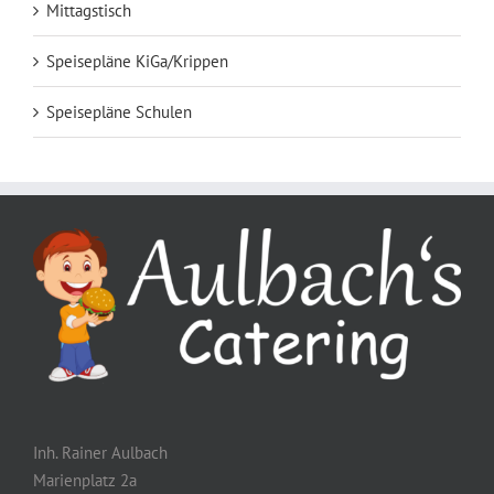
Mittagstisch
Speisepläne KiGa/Krippen
Speisepläne Schulen
Inh. Rainer Aulbach
Marienplatz 2a