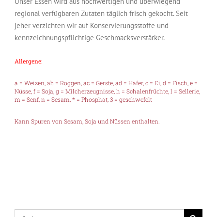
Unser Essen wird aus hochwertigen und überwiegend
regional verfügbaren Zutaten täglich frisch gekocht. Seit
jeher verzichten wir auf Konservierungsstoffe und
kennzeichnungspflichtige Geschmacksverstärker.
Allergene:
a = Weizen, ab = Roggen, ac = Gerste, ad = Hafer, c = Ei, d = Fisch, e =
Nüsse, f = Soja, g = Milcherzeugnisse, h = Schalenfrüchte, l = Sellerie,
m = Senf, n = Sesam, * = Phosphat, 3 = geschwefelt
Kann Spuren von Sesam, Soja und Nüssen enthalten.
Suche