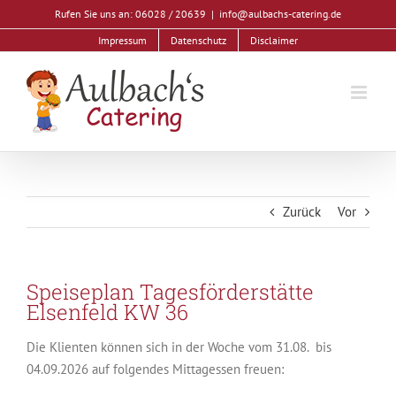
Zum
Rufen Sie uns an: 06028 / 20639
|
info@aulbachs-catering.de
Inhalt
Impressum
Datenschutz
Disclaimer
springen
Zurück
Vor
Speiseplan Tagesförderstätte
Elsenfeld KW 36
Die Klienten können sich in der Woche vom 31.08. bis
04.09.2026 auf folgendes Mittagessen freuen: