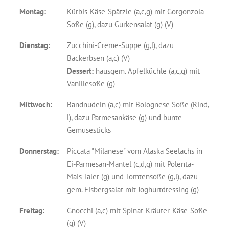
Montag:
Kürbis-Käse-Spätzle (a,c,g) mit Gorgonzola-
Soße (g), dazu Gurkensalat (g) (V)
Dienstag:
Zucchini-Creme-Suppe (g,l), dazu
Backerbsen (a,c) (V)
Dessert:
hausgem. Apfelküchle (a,c,g) mit
Vanillesoße (g)
Mittwoch:
Bandnudeln (a,c) mit Bolognese Soße (Rind,
l), dazu Parmesankäse (g) und bunte
Gemüsesticks
Donnerstag:
Piccata "Milanese" vom Alaska Seelachs in
Ei-Parmesan-Mantel (c,d,g) mit Polenta-
Mais-Taler (g) und Tomtensoße (g,l), dazu
gem. Eisbergsalat mit Joghurtdressing (g)
Freitag:
Gnocchi (a,c) mit Spinat-Kräuter-Käse-Soße
(g) (V)