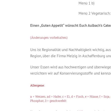
Menü 1 b)
Menü 2 Vegetarisch:
Einen „Guten Appetit“ wünscht Euch Aulbach’s Cate
(Änderungen vorbehalten)
Uns ist Regionalität und Nachhaltigkeit wichtig, 
Region, über die Firma Melzig in Aschaffenburg un
Unser Essen wird aus hochwertigen und überwiegend
verzichten wir auf Konservierungsstoffe und kennz
Allergene:
a = Weizen, ad = Hafer, c = Ei, d = Fisch, e = Nüsse, f = Soj
Phosphat, 3 = geschwefelt