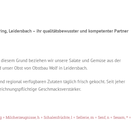
ring, Leidersbach – ihr qualitätsbewusster und kompetenter Partner
aus diesem Grund beziehen wir unsere Salate und Gemüse aus der
d unser Obst von Obstbau Wolf in Leidersbach.
 regional verfügbaren Zutaten täglich frisch gekocht. Seit jeher
eichnungspflichtige Geschmacksverstärker.
a, g = Milcherzeugnisse, h = Schalenfrüchte, l = Sellerie, m = Senf, n = Sesam, * =