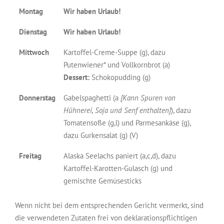
Montag
Wir haben Urlaub!
Dienstag
Wir haben Urlaub!
Mittwoch
Kartoffel-Creme-Suppe (g), dazu
Putenwiener* und Vollkornbrot (a)
Dessert:
Schokopudding (g)
Donnerstag
Gabelspaghetti (a
[Kann Spuren von
Hühnerei, Soja und Senf enthalten]
), dazu
Tomatensoße (g,l) und Parmesankäse (g),
dazu Gurkensalat (g) (V)
Freitag
Alaska Seelachs paniert (a,c,d), dazu
Kartoffel-Karotten-Gulasch (g) und
gemischte Gemüsesticks
Wenn nicht bei dem entsprechenden Gericht vermerkt, sind
die verwendeten Zutaten frei von deklarationspflichtigen