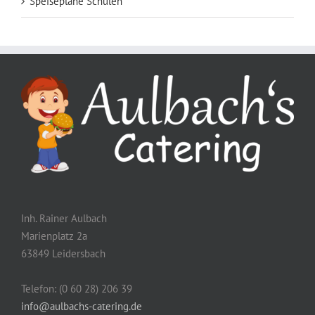
Speisepläne Schulen
Inh. Rainer Aulbach
Marienplatz 2a
63849 Leidersbach
Telefon: (0 60 28) 206 39
info@aulbachs-catering.de