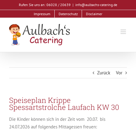
Zum
Rufen Sie uns an: 06028 / 20639
|
info@aulbachs-catering.de
Inhalt
Impressum
Datenschutz
Disclaimer
springen
Zurück
Vor
Speiseplan Krippe
Spessartstrolche Laufach KW 30
Die Kinder können sich in der Zeit vom 20.07. bis
24.07.2026 auf folgendes Mittagessen freuen: