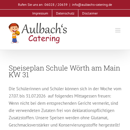
Zum
Rufen Sie uns an: 06028 / 20639
|
info@aulbachs-catering.de
Inhalt
Impressum
Datenschutz
Disclaimer
springen
Speiseplan Schule Wörth am Main
KW 31
Die Schülerinnen und Schüler können sich in der Woche vom
27.07. bis 31.07.2026 auf folgendes Mittagessen freuen:
Wenn nicht bei dem entsprechenden Gericht vermerkt, sind
die verwendeten Zutaten frei von deklarationspflichtigen
Zusatzstoffen. Unsere Speisen werden ohne Glutamat,
Geschmacksverstärker und Konservierungsstoffe hergestellt!