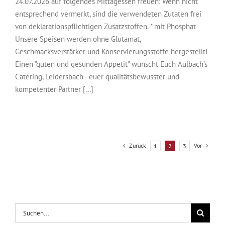
24.07.2026 auf folgendes Mittagessen freuen: Wenn nicht
entsprechend vermerkt, sind die verwendeten Zutaten frei
von deklarationspflichtigen Zusatzstoffen. * mit Phosphat
Unsere Speisen werden ohne Glutamat,
Geschmacksverstärker und Konservierungsstoffe hergestellt!
Einen "guten und gesunden Appetit" wünscht Euch Aulbach's
Catering, Leidersbach - euer qualitätsbewusster und
kompetenter Partner [...]
Zurück
Vor
1
2
3
Suche
nach: