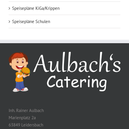
Speisepläne KiGa/Krippen
Speisepläne Schulen
Inh. Rainer Aulbach
Marienplatz 2a
63849 Leidersbach