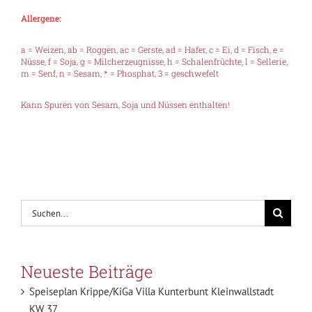
Allergene:
a = Weizen, ab = Roggen, ac = Gerste, ad = Hafer, c = Ei, d = Fisch, e =
Nüsse, f = Soja, g = Milcherzeugnisse, h = Schalenfrüchte, l = Sellerie,
m = Senf, n = Sesam, * = Phosphat, 3 = geschwefelt
Kann Spuren von Sesam, Soja und Nüssen enthalten!
Suche
nach:
Neueste Beiträge
Speiseplan Krippe/KiGa Villa Kunterbunt Kleinwallstadt
KW 37