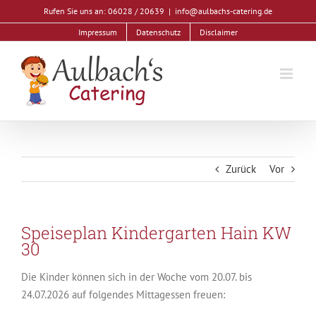
Zum
Rufen Sie uns an: 06028 / 20639
|
info@aulbachs-catering.de
Inhalt
Impressum
Datenschutz
Disclaimer
springen
Zurück
Vor
Speiseplan Kindergarten Hain KW
30
Die Kinder können sich in der Woche vom 20.07. bis
24.07.2026 auf folgendes Mittagessen freuen: