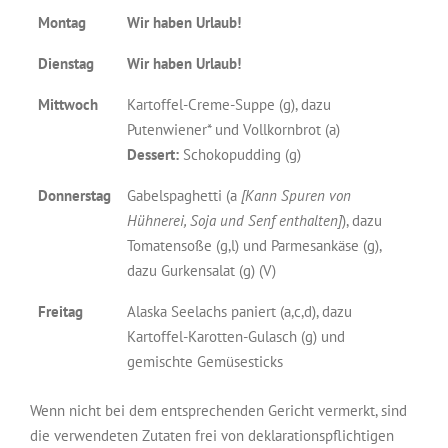
Montag
Wir haben Urlaub!
Dienstag
Wir haben Urlaub!
Mittwoch
Kartoffel-Creme-Suppe (g), dazu
Putenwiener* und Vollkornbrot (a)
Dessert:
Schokopudding (g)
Donnerstag
Gabelspaghetti (a
[Kann Spuren von
Hühnerei, Soja und Senf enthalten]
), dazu
Tomatensoße (g,l) und Parmesankäse (g),
dazu Gurkensalat (g) (V)
Freitag
Alaska Seelachs paniert (a,c,d), dazu
Kartoffel-Karotten-Gulasch (g) und
gemischte Gemüsesticks
Wenn nicht bei dem entsprechenden Gericht vermerkt, sind
die verwendeten Zutaten frei von deklarationspflichtigen