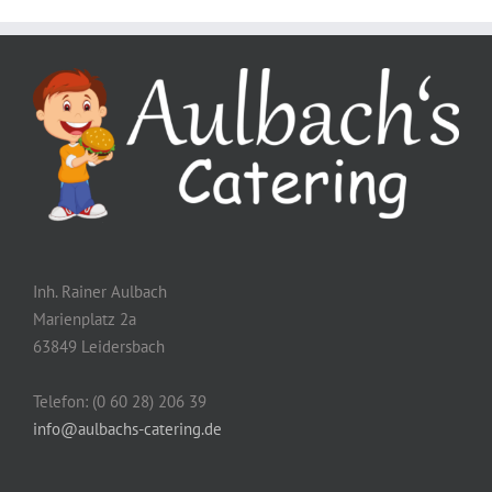
Inh. Rainer Aulbach
Marienplatz 2a
63849 Leidersbach
Telefon: (0 60 28) 206 39
info@aulbachs-catering.de