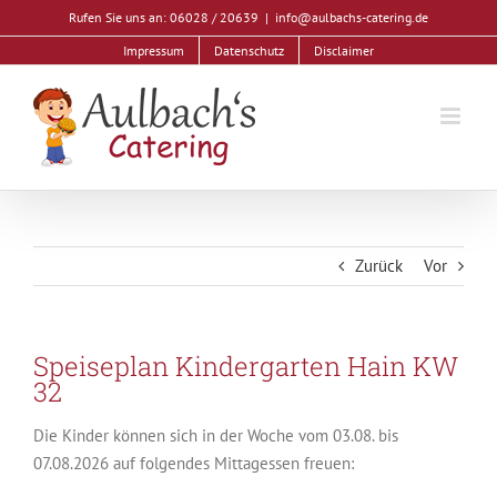
Zum
Rufen Sie uns an: 06028 / 20639
|
info@aulbachs-catering.de
Inhalt
Impressum
Datenschutz
Disclaimer
springen
Zurück
Vor
Speiseplan Kindergarten Hain KW
32
Die Kinder können sich in der Woche vom 03.08. bis
07.08.2026 auf folgendes Mittagessen freuen: