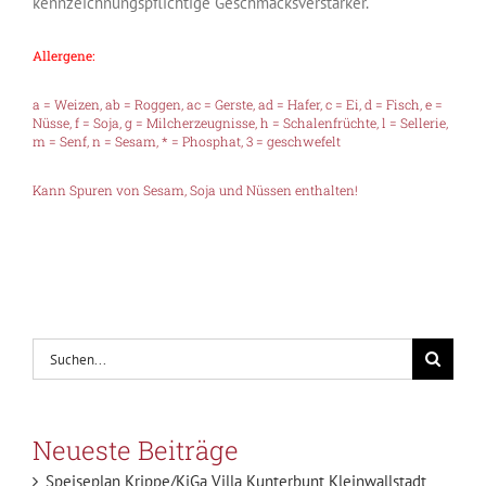
kennzeichnungspflichtige Geschmacksverstärker.
Allergene:
a = Weizen, ab = Roggen, ac = Gerste, ad = Hafer, c = Ei, d = Fisch, e =
Nüsse, f = Soja, g = Milcherzeugnisse, h = Schalenfrüchte, l = Sellerie,
m = Senf, n = Sesam, * = Phosphat, 3 = geschwefelt
Kann Spuren von Sesam, Soja und Nüssen enthalten!
Suche
nach:
Neueste Beiträge
Speiseplan Krippe/KiGa Villa Kunterbunt Kleinwallstadt