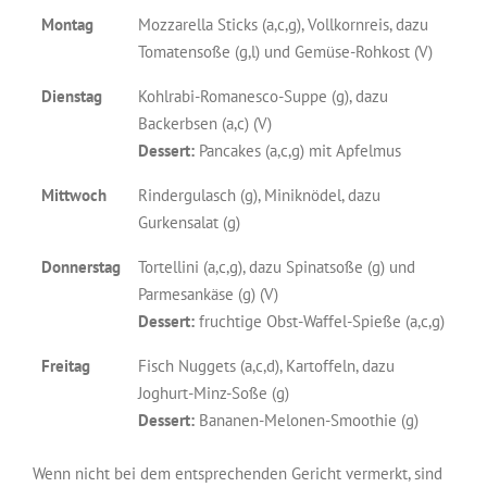
Montag
Mozzarella Sticks (a,c,g), Vollkornreis, dazu
Tomatensoße (g,l) und Gemüse-Rohkost (V)
Dienstag
Kohlrabi-Romanesco-Suppe (g), dazu
Backerbsen (a,c) (V)
Dessert:
Pancakes (a,c,g) mit Apfelmus
Mittwoch
Rindergulasch (g), Miniknödel, dazu
Gurkensalat (g)
Donnerstag
Tortellini (a,c,g), dazu Spinatsoße (g) und
Parmesankäse (g) (V)
Dessert:
fruchtige Obst-Waffel-Spieße (a,c,g)
Freitag
Fisch Nuggets (a,c,d), Kartoffeln, dazu
Joghurt-Minz-Soße (g)
Dessert:
Bananen-Melonen-Smoothie (g)
Wenn nicht bei dem entsprechenden Gericht vermerkt, sind