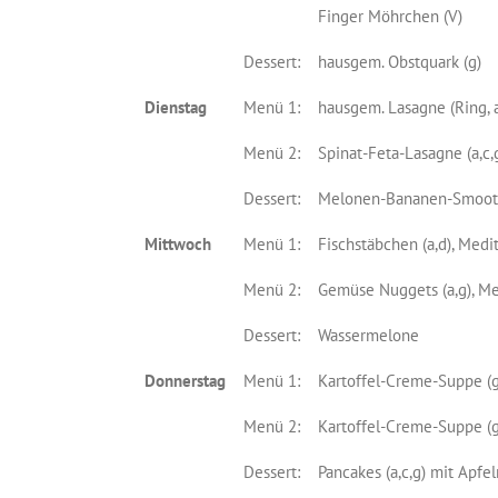
Finger Möhrchen (V)
Dessert:
hausgem. Obstquark (g)
Dienstag
Menü 1:
hausgem. Lasagne (Ring, a,
Menü 2:
Spinat-Feta-Lasagne (a,c,g,
Dessert:
Melonen-Bananen-Smooth
Mittwoch
Menü 1:
Fischstäbchen (a,d), Medi
Menü 2:
Gemüse Nuggets (a,g), Med
Dessert:
Wassermelone
Donnerstag
Menü 1:
Kartoffel-Creme-Suppe (g
Menü 2:
Kartoffel-Creme-Suppe (g)
Dessert:
Pancakes (a,c,g) mit Apfe