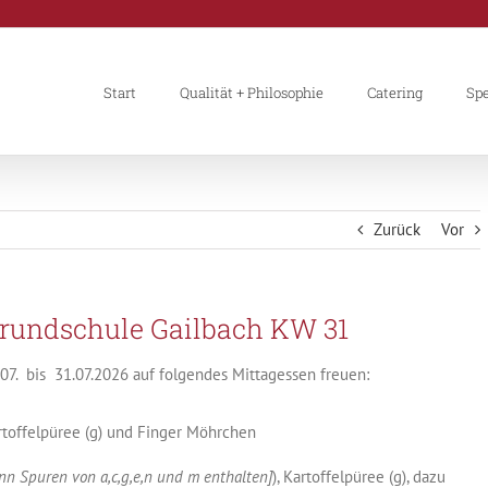
Start
Qualität + Philosophie
Catering
Spe
Zurück
Vor
Grundschule Gailbach KW 31
7. bis 31.07.2026 auf folgendes Mittagessen freuen:
artoffelpüree (g) und Finger Möhrchen
nn Spuren von a,c,g,e,n und m enthalten]
), Kartoffelpüree (g), dazu