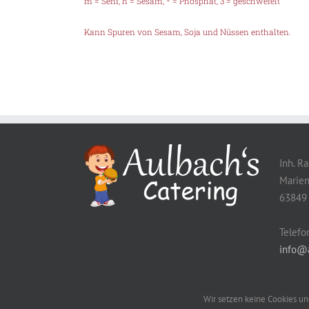
m = Senf, n = Sesam, * = Phosphat, 3 = geschwefelt
Kann Spuren von Sesam, Soja und Nüssen enthalten.
Inh. R
Marien
63849 
Telefo
info@a
Wir setzen keine Cookies un
© Copyright
2026 | Powered by
DOPS