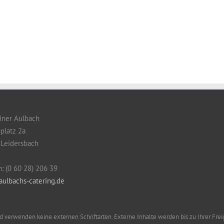
ainer Aulbach
platz 2a
Leidersbach
n: (0 60 28) 206 39
ulbachs-catering.de
d verwenden keine externen Schriftarten. Externe Inhalte werden bis zu Ihrer Fre