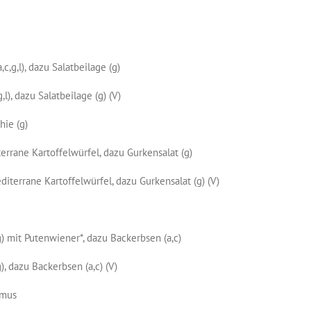
c,g,l), dazu Salatbeilage (g)
l), dazu Salatbeilage (g) (V)
ie (g)
terrane Kartoffelwürfel, dazu Gurkensalat (g)
iterrane Kartoffelwürfel, dazu Gurkensalat (g) (V)
) mit Putenwiener*, dazu Backerbsen (a,c)
, dazu Backerbsen (a,c) (V)
lmus