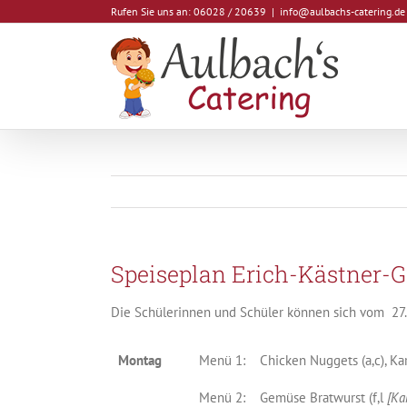
Zum
Rufen Sie uns an: 06028 / 20639
|
info@aulbachs-catering.de
Inhalt
springen
Speiseplan Erich-Kästner-
Die Schülerinnen und Schüler können sich vom 27.0
Montag
Menü 1:
Chicken Nuggets (a,c), K
Menü 2:
Gemüse Bratwurst (f,l
[Ka